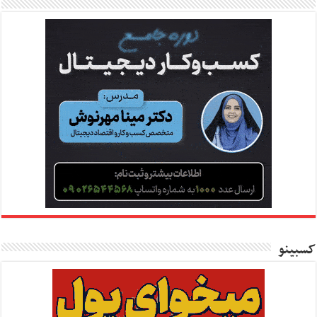
کسبینو