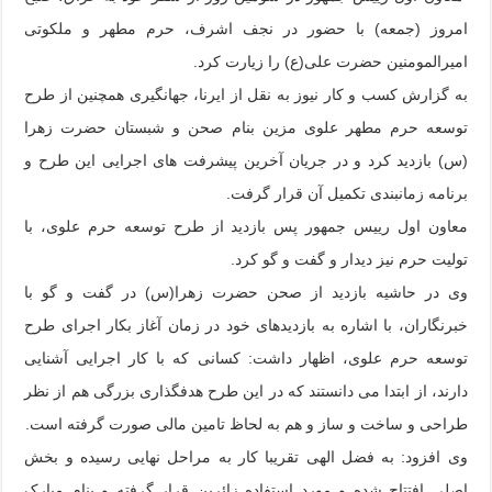
امروز (جمعه) با حضور‌ در نجف اشرف، حرم مطهر و ملکوتی
امیرالمومنین حضرت علی(ع) را زیارت کرد.
به گزارش کسب و کار نیوز به نقل از ایرنا، جهانگیری همچنین از طرح
توسعه حرم مطهر علوی مزین بنام صحن و شبستان حضرت زهرا
(س) بازدید کرد و در جریان آخرین پیشرفت های اجرایی این طرح و
برنامه زمانبندی تکمیل آن قرار گرفت.
معاون اول رییس جمهور پس بازدید از طرح توسعه حرم علوی، با
تولیت حرم نیز دیدار و گفت و گو کرد.
وی در حاشیه بازدید از صحن حضرت زهرا(س) در‌ گفت و گو با
خبرنگاران، با اشاره به بازدیدهای خود در زمان آغاز بکار اجرای طرح
توسعه حرم علوی، اظهار داشت: کسانی که با کار اجرایی آشنایی
دارند، از ابتدا می دانستند که در این طرح هدفگذاری بزرگی هم از نظر
طراحی و ساخت و ساز و هم به لحاظ تامین مالی صورت گرفته است.
وی افزود: به فضل الهی تقریبا کار به مراحل نهایی رسیده و بخش
اصلی افتتاح شده و مورد استفاده زائرین قرار گرفته و بنام مبارک