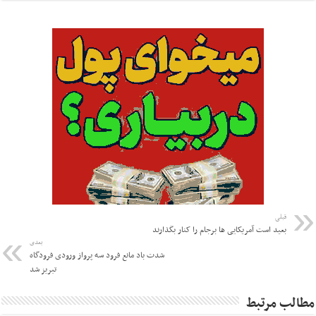
قبلی
بعید است آمریکایی ها برجام را کنار بگذارند
بعدی
شدت باد مانع فرود سه پرواز ورودی فرودگاه
تبریز شد
مطالب مرتبط