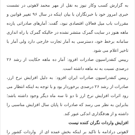
به گزارش کسب وکار نیوز به نقل از مهر محمد لاهوتی در نشست
خبری امروز خود با خبرنگاران با بیان اینکه در سال ٩۶ تغییر قوانین و
مقررات باب میل فعالان اقتصادی نبود، گفت: آمارهای صادراتی یازده
ماهه هنوز در سایت گمرک منتشر نشده در حالیکه گمرک با راه اندازی
سامانه برخط خود، دسترسی به آمار تجارت خارجی دارد ولی آمار با
تاخیر اعلام می شود.
رییس کنفدراسیون صادرات افزود: آمار ده ماهه حکایت از رشد ٢۶
درصدی نسبت به نه ماهه داشته است.
رییس کنفدراسیون صادرات ایران افزود: به دلیل افزایش نرخ ارز،
صادرات از رشد ٢۶ درصدی برخوردار بود و با توجه به اینکه انتظار می
رود اثرات افزایش نرخ ارز تا دو تا سه ماه دیگر وجود داشته باشد؛
بنابراین به نظر می رسد که صادرات تا پایان سال افزایش مناسبی را
داشته و از هدفگذاری اندکی عبور کند.
افزایش واردات نگران کننده نیست
لاهوتی درادامه با تاکید بر اینکه بخش عمده ای از واردات کشور را