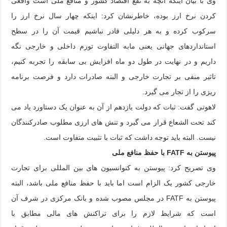
وی با بیان اینکه آنچه به نفع اقتصاد کشور و منافع ملی است واقعی
کردن نرخ ارز بوده، خاطرنشان کرد: اینکه چهار سال نرخ ارز را
سرکوب کرده و به هر دلیلی قادر نباشیم قیمت آن را در سطح
استانداردهای جهانی یعنی مابه التفاوت تورم داخلی و خارجی نگه
داریم و در نهایت در طول دو ماه افزایش بی سابقه را تجربه کنیم،
تاثیر منفی بر تجارت خارجی و البته صادرات دارد و فرصت برنامه
ریزی را از تجار می گیرد.
لاهوتی گفت: ثبات که دولت یازدهم از آن به عنوان یک دستاورد یاد می
کند تحت الشعاع قرار می گیرد و تنش های ارزی مطلوب صادرکنندگان
نیست. البته باید توجه داشت که ثبات با تثبیت متفاوت است.
پیوستن به FATF با حفظ منافع ملی
وی تصریح کرد: پیوستن به کنوانسیون های بین المللی برای تجارت
خارجی کشور یک الزام است اما باید با حفظ منافع ملی باشد، البته
پیوستن به FATF در مجلس مصوب شده و بانک مرکزی در شرف آن
است که شرایط لازم را برای تراکنش های مالی مطابق با