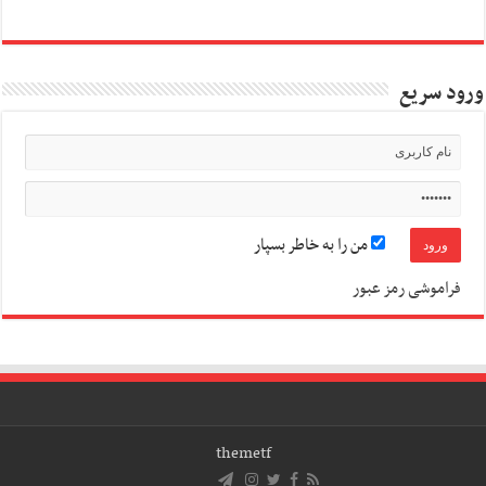
ورود سریع
من را به خاطر بسپار
فراموشی رمز عبور
themetf