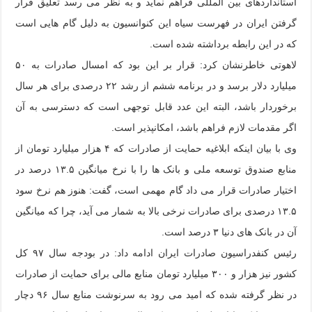
استانداردهای بین المللی فراهم نماید و به نظر می رسد تعلیق قرار
گرفتن ایران در فهرست سیاه این کنوانسیون به دلیل گام هایی است
که در این رابطه برداشته شده است.
لاهوتی خاطرنشان کرد: قرار بر این بود که امسال صادرات به ۵۰
میلیارد دلار برسد و در برنامه ششم از رشد ۲۲ درصدی برای هر سال
برخوردار باشد، البته این عدد قابل توجهی است که دسترسی به آن
اگر مقدمات لازم فراهم باشد، امکانپذیر است.
وی با بیان اینکه ابلاغیه حمایت از صادرات که ۴ هزار میلیارد تومان از
منابع صندوق توسعه ملی و بانک ها را با نرخ میانگین ۱۳.۵ درصد در
اختیار صادرات قرار می داد گام مهمی است، گفت: هنوز هم نرخ سود
۱۳.۵ درصدی برای صادرات نرخی بالا به شمار می آید، چرا که میانگین
آن در بانک های دنیا ۳ درصد است.
رئیس کنفدراسیون صادرات ایران ادامه داد: در بودجه سال ۹۷ کل
کشور نیز هزار و ۳۰۰ میلیارد تومان منابع مالی برای حمایت از صادرات
در نظر گرفته شده که امید می رود به سرنوشت منابع سال ۹۶ دچار