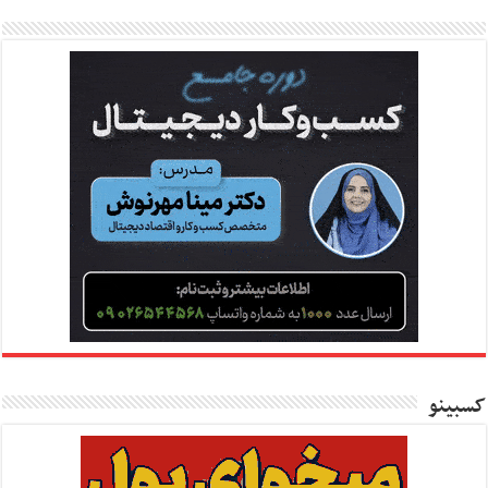
کسبینو