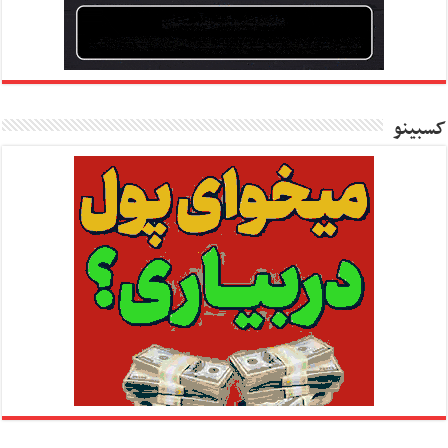
کسبینو