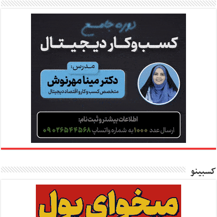
کسبینو