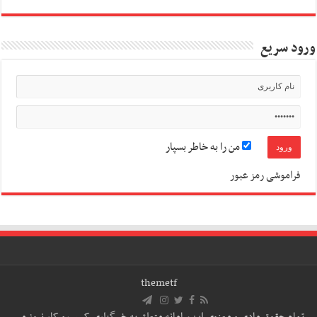
ورود سریع
من را به خاطر بسپار
فراموشی رمز عبور
themetf