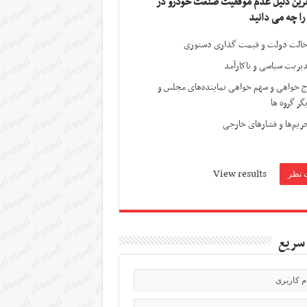
ترین دلیل عدم موفقیت صنعت خودرو در
 را چه می دانید
الت دولت و قیمت گذاری دستوری
یریت سیاسی و ناکارآمد
ج خواهی و سهم خواهی نماینده‌های مجلس و
گر گروه ها
ریم‌ها و فشارهای خارجی
View results
سریع