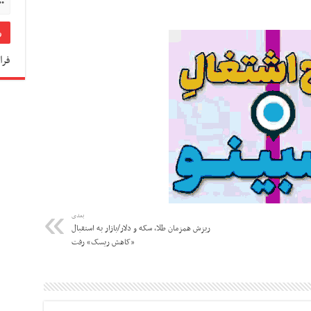
فرا
بعدی
ریزش همزمان طلا، سکه و دلار/بازار به استقبال
«کاهش ریسک» رفت