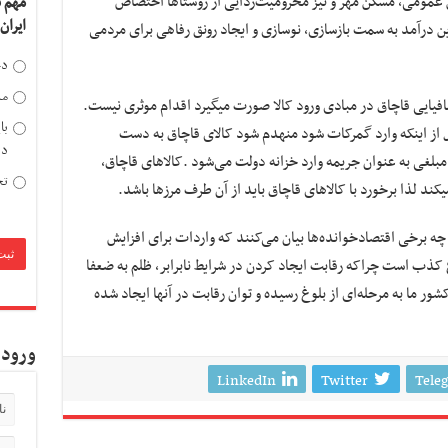
عمومی، مسکن مهر و نیز محرومیت‌زدایی از روستاها اختصاص
مهم 
ایران
ین درآمد به سمت بازسازی، نوسازی و ایجاد رونق رفاهی برای مردمی
دخ
مد
برخوردی که با فروشندگان ،عناصر و شبکه های مافیایی قاچاق در مبادی ورود کالا صورت می‎گیرد اقدام موثری نیست.
با
ل از اینکه وارد گمرکات شود منهدم شود کالای قاچاق به دست
دی
 مشکلی را حل نمی‎کند و فقط مبلغی به عنوان جریمه وارد خزانه دولت می‌شود .کالاهای قاچاق،
تح
شد.
ه برخی اقتصادخوانده‌ها بیان می‌کنند که واردات برای افزایش
ذب است چراکه رقابت ایجاد کردن در شرایط نابرابر، ظلم به ضعفا
ور ما به مرحله‌ای از بلوغ رسیده و توان رقابت در آنها ایجاد شده
ورود 
LinkedIn
Twitter
Tele