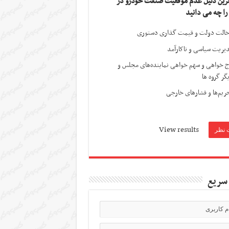
ترین دلیل عدم موفقیت صنعت خودرو در
 را چه می دانید
الت دولت و قیمت گذاری دستوری
یریت سیاسی و ناکارآمد
ج خواهی و سهم خواهی نماینده‌های مجلس و
گر گروه ها
ریم‌ها و فشارهای خارجی
View results
سریع