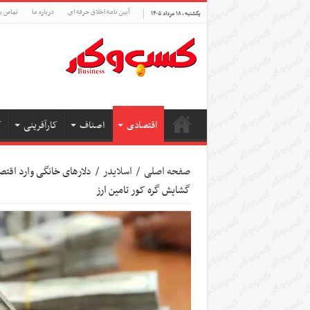
آیین نامه اخلاق حرفه ای
درباره ما
تماس با
یکشنبه , ۱۸ مرداد ۱۴۰۵
اقتصادی
اصناف
کارآفرینی
ک
صفحه اصلی
/
اسلایدر
/
دلارهای خانگی وارد اقتص
گشایش گره کور تامین ارز