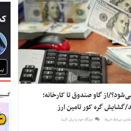
ی‌شود؟/از گاو صندوق تا کارخانه؛
کسبین
د/گشایش گره کور تامین ارز
صادی
,
سرخط خبرها
دیدگاه خود را بیان کنید