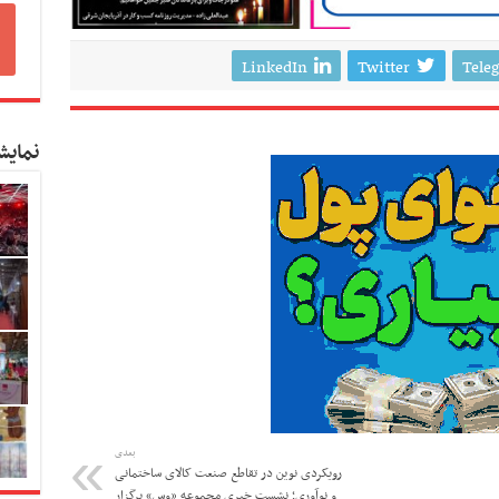
LinkedIn
Twitter
Tele
نمایش
بعدی
رویکردی نوین در تقاطع صنعت کالای ساختمانی
و نوآوری؛ نشست خبری مجموعه «وس» برگزار