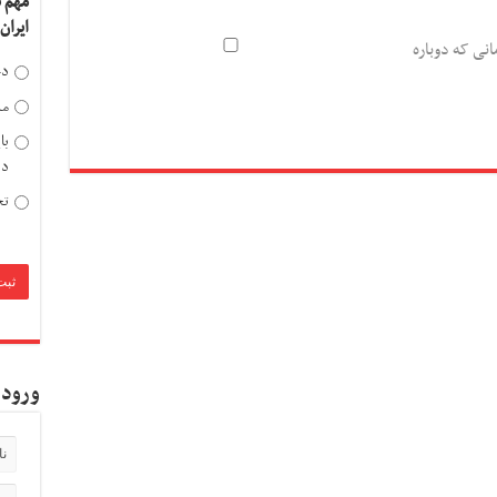
مهم 
ایران
انی که دوباره
دخ
مد
با
دی
تح
ورود 