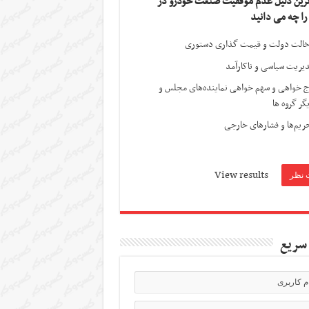
ترین دلیل عدم موفقیت صنعت خودرو در
 را چه می دانید
الت دولت و قیمت گذاری دستوری
یریت سیاسی و ناکارآمد
ج خواهی و سهم خواهی نماینده‌های مجلس و
گر گروه ها
ریم‌ها و فشارهای خارجی
View results
سریع