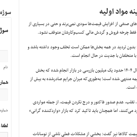
ه مواد اولیه
سوژه
ای صنفی از افزایش قیمت‌ها سودی نمی‌برند و حتی در بسیاری از
سوژه
 تا فقط چرخه فروش و گردش مالی کسب‌وکارشان متوقف نشود.
رد: بدون تردید در همه بخش‌ها ممکن است تخلف وجود داشته باشد و
د با متخلفان با جدیت در حال انجام است.
نام
سخنگوی اتاق اصناف ایران ادامه داد: تنها در سال ۱۴۰۴ حدود یک میلیون بازرسی در بازار انجام شده که بخش
ریمه منتهی شده است؛ به‌طوری‌که میزان جرایم صادرشده به بیش از
شمار
 است.
ی، تقلب، عدم صدور فاکتور و درج نکردن قیمت، از جمله مواردی
د می‌کنند، اما همچنان باید تاکید کرد که بازار «واردکننده گرانی»
شماره 
لطفا 
بر قیمت کالاها نیز گفت: بخشی از مشکلات فعلی ناشی از نوسانات