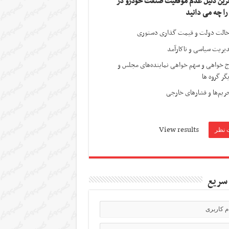
ترین دلیل عدم موفقیت صنعت خودرو در
 را چه می دانید
الت دولت و قیمت گذاری دستوری
یریت سیاسی و ناکارآمد
ج خواهی و سهم خواهی نماینده‌های مجلس و
گر گروه ها
ریم‌ها و فشارهای خارجی
View results
سریع