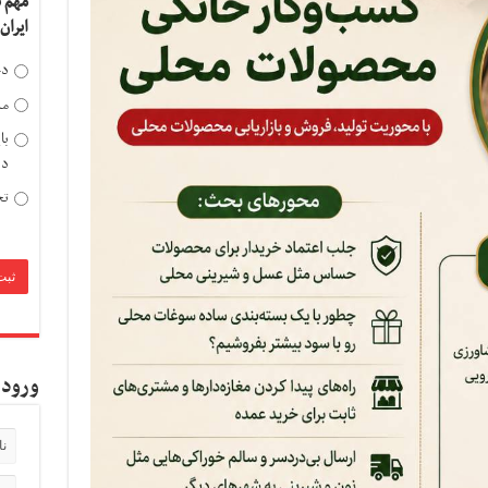
مهم 
ایران
دخ
مد
با
دی
تح
ورود 