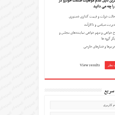
ترین دلیل عدم موفقیت صنعت خودرو در
 را چه می دانید
الت دولت و قیمت گذاری دستوری
یریت سیاسی و ناکارآمد
ج خواهی و سهم خواهی نماینده‌های مجلس و
گر گروه ها
ریم‌ها و فشارهای خارجی
View results
سریع