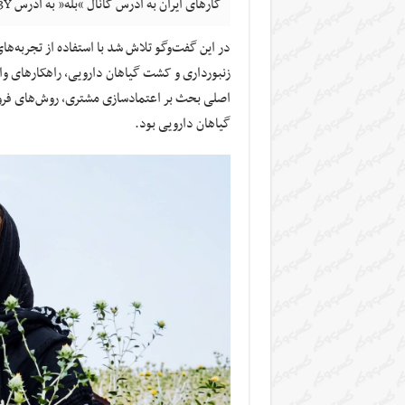
کارهای ایران به آدرس کانال “بله” به آدرس ble.ir/join/469w5Bh83Y برگزار شد.
در این گفت‌وگو تلاش شد با استفاده از تجربه‌
زنبورداری و کشت گیاهان دارویی، راهکارهای و
اصلی بحث بر اعتمادسازی مشتری، روش‌های فر
گیاهان دارویی بود.