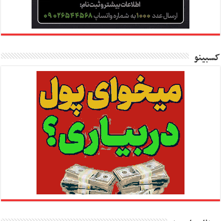
کسبینو