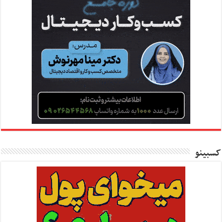
کسبینو