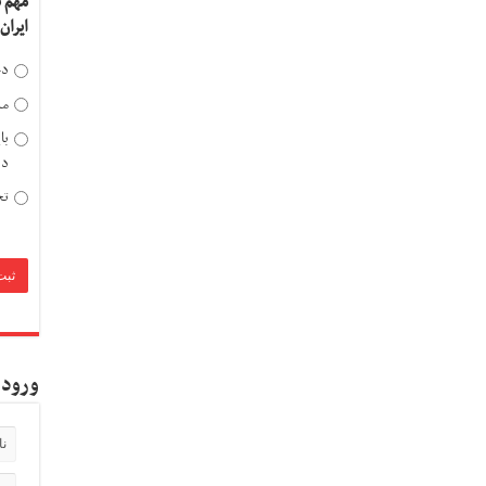
مهم 
ایران
دخ
مد
با
دی
تح
ورود 