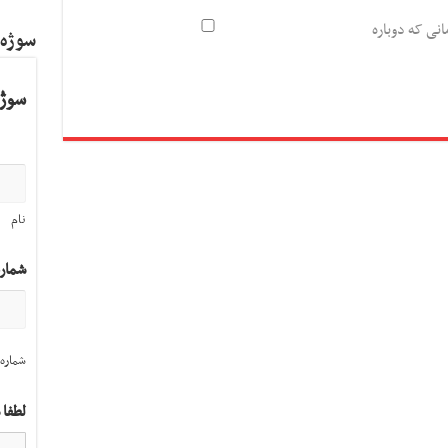
انی که دوباره
سوژه
سوژه
نام
شمار
شماره 
لطفا 