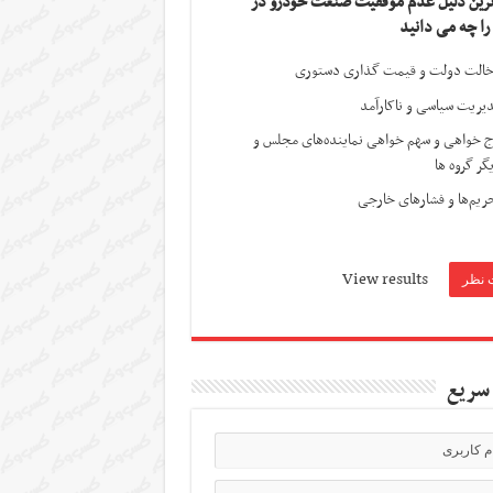
ترین دلیل عدم موفقیت صنعت خودرو در
 را چه می دانید
الت دولت و قیمت گذاری دستوری
یریت سیاسی و ناکارآمد
ج خواهی و سهم خواهی نماینده‌های مجلس و
گر گروه ها
ریم‌ها و فشارهای خارجی
View results
سریع