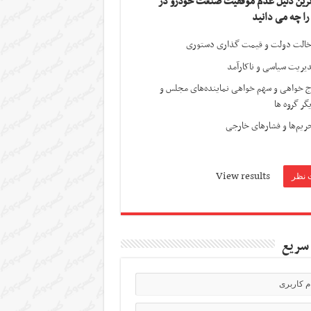
ترین دلیل عدم موفقیت صنعت خودرو در
 را چه می دانید
الت دولت و قیمت گذاری دستوری
یریت سیاسی و ناکارآمد
ج خواهی و سهم خواهی نماینده‌های مجلس و
گر گروه ها
ریم‌ها و فشارهای خارجی
View results
سریع