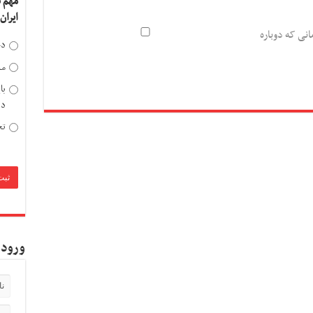
مهم 
ایران
انی که دوباره
دخ
مد
با
دی
تح
ورود 