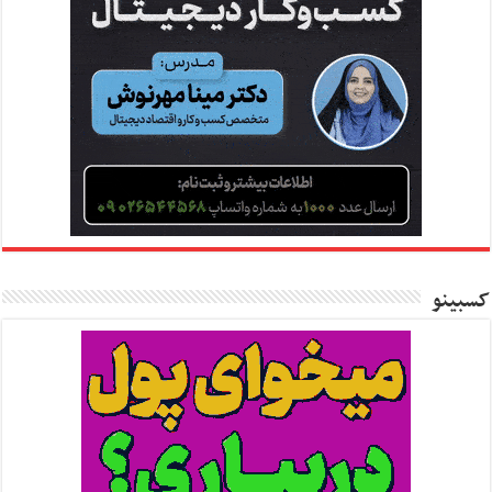
کسبینو