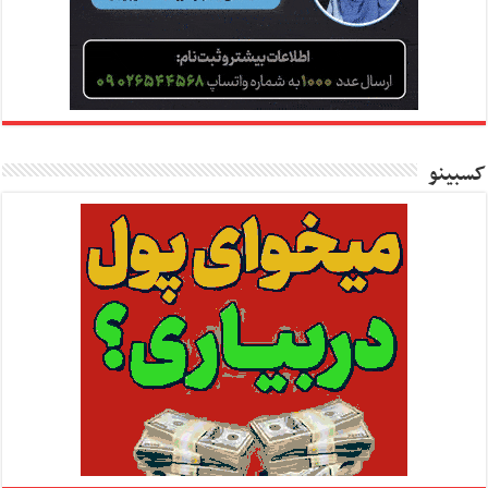
کسبینو