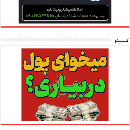
کسبینو