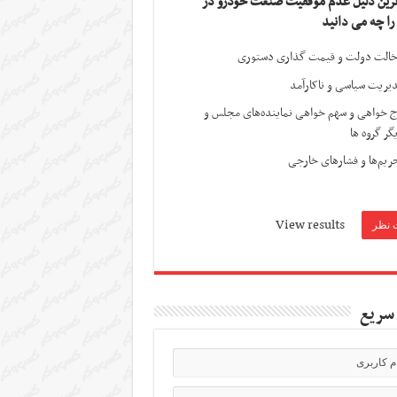
ترین دلیل عدم موفقیت صنعت خودرو در
 را چه می دانید
الت دولت و قیمت گذاری دستوری
یریت سیاسی و ناکارآمد
ج خواهی و سهم خواهی نماینده‌های مجلس و
گر گروه ها
ریم‌ها و فشارهای خارجی
View results
سریع