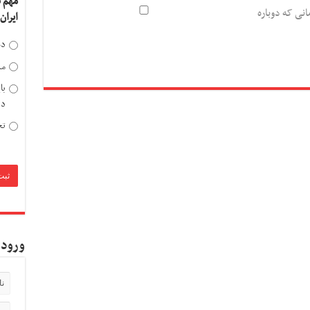
مهم 
انی که دوباره
ایران
دخ
مد
با
دی
تح
ورود 