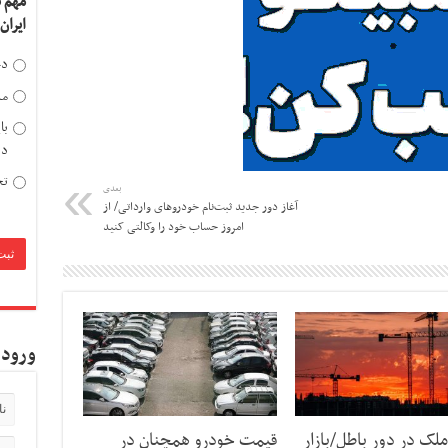
مهم 
ایران
دخ
مد
با
دی
تح
بعدی
آغاز دور جدید ثبت‌نام‌ خودروهای وارداتی/ از
امروز حساب خود را وکالتی کنید
ورود 
لک در دور باطل/بازار
قیمت خودرو همچنان در