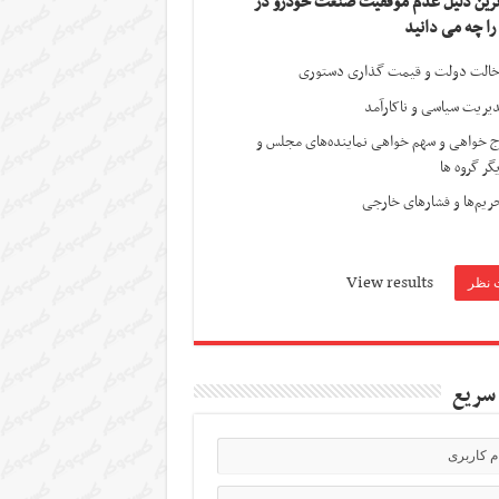
ترین دلیل عدم موفقیت صنعت خودرو در
 را چه می دانید
الت دولت و قیمت گذاری دستوری
یریت سیاسی و ناکارآمد
ج خواهی و سهم خواهی نماینده‌های مجلس و
گر گروه ها
ریم‌ها و فشارهای خارجی
View results
سریع