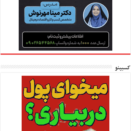
کسبینو