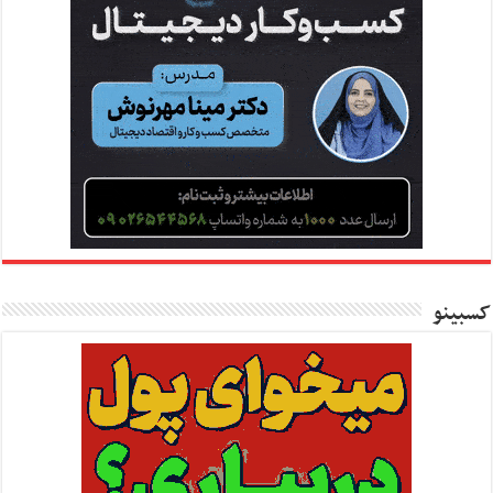
کسبینو