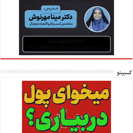
کسبینو