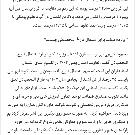
دانش‌آموختگان سال ۱۳۹۷-۱۳۹۶گفت: نسبت افراد شاغل به غیرشاغل در
این گزارش ۴۲.۵۸ درصد بوده که این رقم در مقایسه با گزارش سال قبل آن،
بهبود ۲ درصدی را نشان می‌دهد، بالاترین اشتغال در گروه علوم پزشکی با
۶۲.۷۵ درصد و رتبه بعد علوم انسانی با ۴۴.۹۵درصد است.
* برنامه دولت برای اشتغال فارغ التحصیلان چیست؟
محمود کریمی بیرانوند, معاون اشتغال وزارت کار درباره اشتغال فارغ
التحصیلان گفت: تفاوت امسال یعنی ۱۴۰۳ در تقسیم بندی اشتغال
استانداران این است که سهم اشتغال فارغ التحصیلان را اعلام کرده ایم. می
بایست ۲۵درصد از کل اشتغال ایجادی سال ۱۴۰۳ به فارغ التحصیلان تعلق
بگیرد. تقسیم بندی استانی این موضوع اعلام شده است. ابزارهای مالی
مانند تقویت صندوق ضمانت توسعه تعاون,آموزش های فنی و حرفه ای و
همکاری درباره بورس تحصیلی و تقویت شرکت های دانش بنیان را به صورت
ویژه دنبال خواهیم کرد. به صورت جدی روی بیکاری این قشر تمرکز کرده‌ایم
و همکاری خوبی با وزارت علوم و معاونان علمی شروع کرده‌ایم.در حوزه
پارک‌های علم و فناوری و پیوند صنعت و دانشگاه گفتگوها و تعاملات طولانی