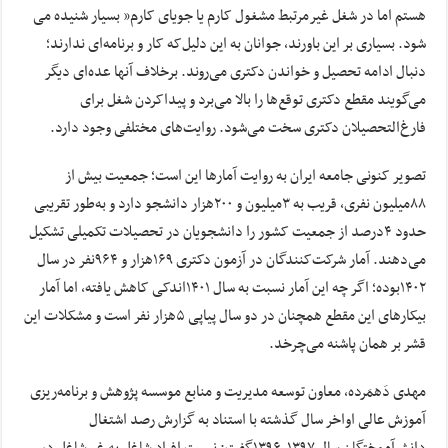
هستم اما در شغل غیرمرتبط مشغول کارم یا جویای کارم” بسیار شنیده می
شود. بسیاری بر این باورند، جوانان به این دلیل‌که کار و برنامه‌ای ندارند؛
دنبال ادامه تحصیل و خواندن دکتری می‌روند. برخلاف آنها عده‌ای دیگر
می‌گویند‌ مقطع دکتری توقع‌ها را بالا می‌برد و پیداکردن شغل برای
فارغ‌التحصیلان دکتری سخت می‌شود. روایت‌های مختلفی وجود دارد.
تصویر کنونی جامعه ایران به روایت آمارها این است؛ جمعیت بیش از
۸۸میلیون نفری، قریب به ۳میلیون و ۲۰۰هزار دانشجو دارد و به‌طور تقریبی
حدود ۴درصد از جمعیت کشور را دانشجویان در تحصیلات تکمیلی تشکیل
می‌دهند. آمار شرکت‌کنندگان در آزمون دکتری ۱۶۹هزار و ۹۶۴نفر در سال
۱۴۰۲بوده؛ اگر چه این آمار نسبت به سال ۱۴۰۱اندکی کاهش یافته، اما آمار
بیکارهای این مقطع همچنان در دو سال پیاپی ۵هزار نفر است و مشکلات این
قشر بر همان پاشنه می‌چرخد.
مهدی دَهمَرده، معاون توسعه مدیریت و منابع موسسه پژوهش و برنامه‌ریزی
آموزش عالی اواخر سال گذشته با استناد به گزارش رصد اشتغال