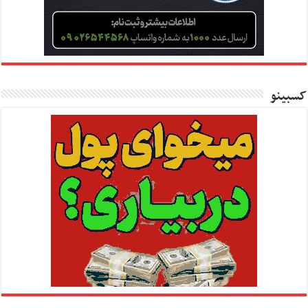
کسبینو