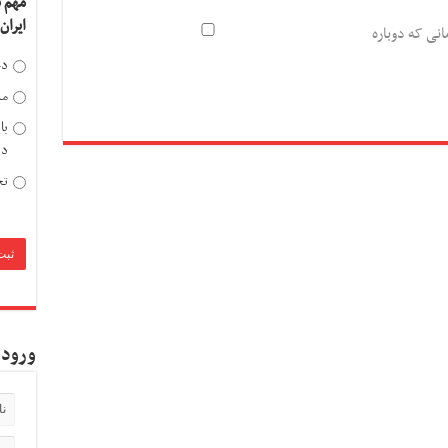
مهم 
ایران
انی که دوباره
دخ
مد
با
دی
تح
ورود 