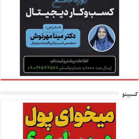
کسبینو