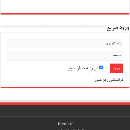
ورود سریع
من را به خاطر بسپار
فراموشی رمز عبور
themetf