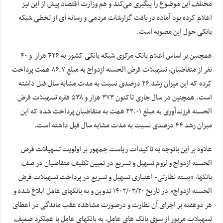
مختلف این موضوع را پیگیری می‌کند و هم وزارت اقتصاد پیش از این نیز
اعلام کرده بود آماده دریافت گزارشات مردمی و رسانه ای از تخطی شبکه
بانکی حول این مصوبه است.
همچنین بر اساس اعلام بانک مرکزی شبکه بانکی کشور به ۴۲۶ هزار و ۴۰
نفر از متقاضیان، تسهیلات قرض الحسنه ازدواج به مبلغ ۸۶.۷ همت پرداخت
کرده که این میزان رشد ۲۶ درصدی نسبت به مدت مشابه سال قبل داشته
است. همچنین در سال جاری تاکنون ۳۷۳ هزار و ۵۳۸ فقره تسهیلات قرض
الحسنه فرزندآوری به مبلغ ۲۳.۰۱ همت به متقاضیان پرداخت شده که این
میزان رشد ۴۴ درصدی نسبت به مدت مشابه سال قبل داشته است.
علاوه بر این باتوجه به تاکیدات ریاست جمهور بر اولویت تسهیلات قرض
الحسنه ازدواج و لزوم تسهیل و تسریع در تعیین تکلیف متقاضیان در صف
بانکها، “بسته نظارتی‏‏- اعتباری تسهیل و تسریع در پرداخت تسهیلات قرض
الحسنه ازدواج” در تاریخ ۲۰‏‏/۰۳‏‏/۱۴۰۲ تدوین و به بانکهای عامل ابلاغ شده و
هر دوهفته بر اجرای آن نظارت و درصورت مشاهده عقب ماندگی در اعطای
تسهیلات مزبور از سوی بانک های عامل، به بانکهای عامل با عملکرد ضعیف