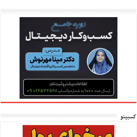
کسبینو