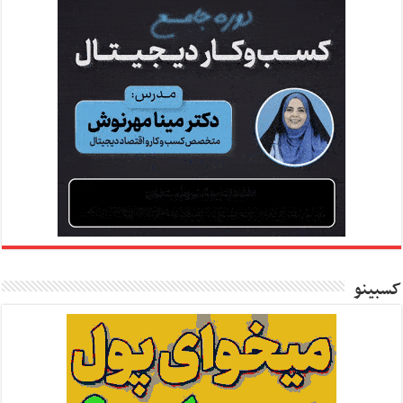
کسبینو