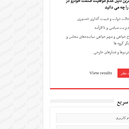
ترین دلیل عدم موفقیت صنعت خودرو در
 را چه می دانید
الت دولت و قیمت گذاری دستوری
یریت سیاسی و ناکارآمد
ج خواهی و سهم خواهی نماینده‌های مجلس و
گر گروه ها
ریم‌ها و فشارهای خارجی
View results
سریع