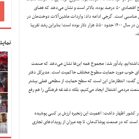
به متوسط اقتصادی صنعتی که ۵۵ درصد و شامخ اقتصادی ۵۰ درصد بوده، بالاتر است و نشان می‌دهد که فضای
ناسبی است. گرجی ادامه داد: واردات ماشین‌آلات دوخت‌مان در
سال گذشته نزدیک‌به ۹۵۰ هزار دلار بود. این میزان در سال ۱۴۰۰ حدود ۵۵۰ هزار دلار بوده است؛ بنابراین رشد تقریبا
نمایش
شد داشته‌ایم، یادآور شد: مجموع همه این‌ها نشان می‌دهد که صنعت
ضای خوب مورد حمایت سطوح مختلف حاکمیت است. مدیرکل دفتر
گفت: انتظارمان این است که سطح حمایت از سطحی فعلی بیشتر
 صنعت مردمی اشتغال ایجاد می‌کنیم، بلکه دغدغه فرهنگی را هم رفع
ر کشور اظهار داشت: اهمیت این زنجیره ارزش بر کسی پوشیده
 است که در صنعت پوشاک‌مان، تا چه میزان از رویدادهای تجاری