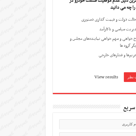
ترین دلیل عدم موفقیت صنعت خودرو در
 را چه می دانید
الت دولت و قیمت گذاری دستوری
یریت سیاسی و ناکارآمد
ج خواهی و سهم خواهی نماینده‌های مجلس و
گر گروه ها
ریم‌ها و فشارهای خارجی
View results
سریع