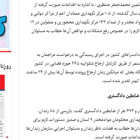
لمین محمدجعفر منتظری ، با اشاره به اقدامات صورت گرفته از
سوی دادستانی کل کشور اظهار کرد: در طول یک سال گذشته، از ۱۰۵ مرکز نگهداری معتادان اعم از مراکز دولتی و
خصوصی موضوع مواد ۱۵ و ۱۶ قانون مبارزه با مواد مخدر و از تعداد ۱۴۳ مرکز نگهداری محجورین و معلولین در ۱۲
لازم را در خصوص رفع مشکلات و نواقص آن‌ها خطاب به مسئولان
داد ۲۵ بازرسی موردی از دادسراهای کشور در اجرای رسیدگی به درخواست مراجعان به
دادستانی کل کشور گفت: نظارت الکترونیکی مستمر از طریق کارتابل ارجاع شکواییه ۶۴۵ حوزه قضایی در کشور
روزنا
انجام شده و تذکر برای ۱۱۰ دادستان یا رئیس دادگاه بخش که میانگین زمان ارجاع پرونده توسط آن‌ها بیش از ۲۴ ساعت
ن کمتر تقدیر شده است.
وی با اشاره به صدور کارت ضابطیت برای ۳۷ هزار و ۴۹۳ نفر از ضابطین دادگستری گفت: بازرسی از ۸۵ زندان،
بازداشتگاه، کانون اصلاح و تربیت اردوگاه‌های نگهداری محکومان موادمخدر ۹ استان و صدور دستورات لازم برای
ن‌ها خطاب به قضات ناظر زندان و مسئولان اجرایی سازمان زندان‌ها
ر اقدامات صورت گرفته است.