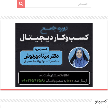
کسبینو