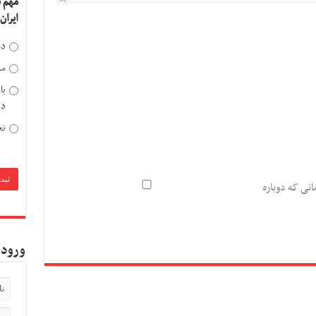
مهم 
ایران
دخ
مد
با
دی
تح
انی که دوباره
ورود 