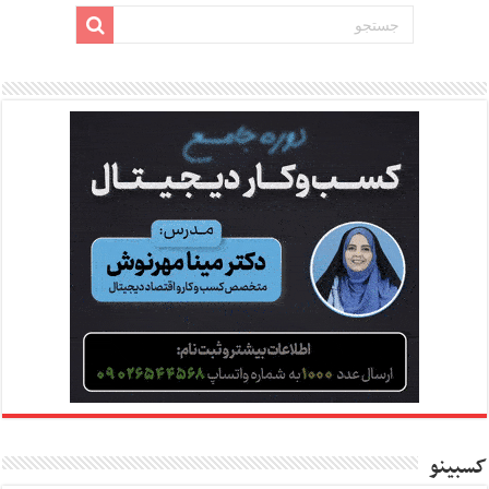
کسبینو