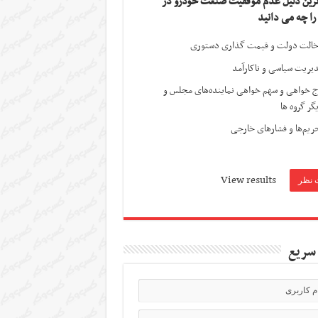
ترین دلیل عدم موفقیت صنعت خودرو در
 را چه می دانید
الت دولت و قیمت گذاری دستوری
یریت سیاسی و ناکارآمد
ج خواهی و سهم خواهی نماینده‌های مجلس و
گر گروه ها
ریم‌ها و فشارهای خارجی
View results
سریع