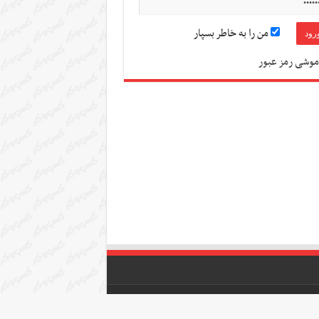
من را به خاطر بسپار
موشی رمز عبور
themetf