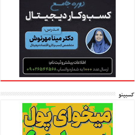
کسبینو