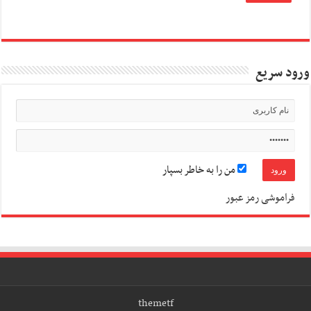
ورود سریع
من را به خاطر بسپار
فراموشی رمز عبور
themetf