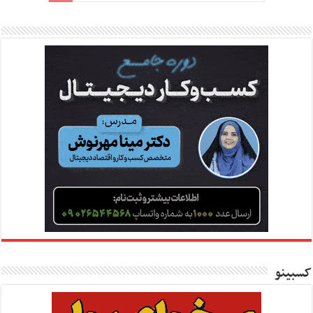
کسبینو