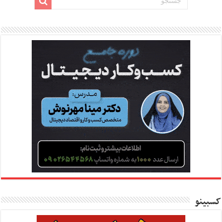
کسبینو