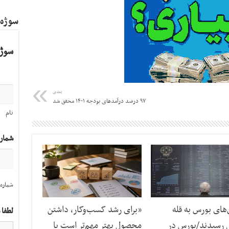
سوژه
سوژه
بعدی
۹۷ درصد درآمدهای بودجه ۱۴۰۱ محقق شد
نام
شمار
شماره 
ای بورس به قله
«برای رشد کسب‌وکار، داشتن
لطفا 
 رسیدند/بورس در
محصول بهتر مهم‌تر است یا