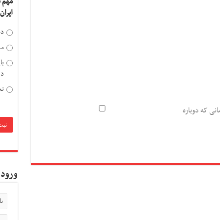
مهم 
ایران
دخ
مد
با
دی
تح
انی که دوباره
ورود 