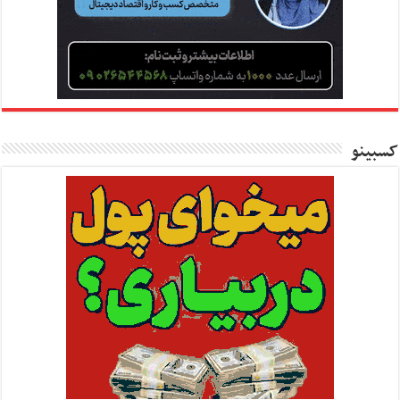
کسبینو