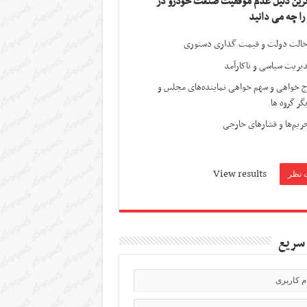
ترین دلیل عدم موفقیت صنعت خودرو در
 را چه می دانید
الت دولت و قیمت گذاری دستوری
یریت سیاسی و ناکارآمد
ج خواهی و سهم خواهی نماینده‌های مجلس و
گر گروه ها
ریم‌ها و فشارهای خارجی
View results
سریع