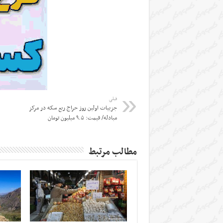
قبلی
جزییات اولین روز حراج ربع سکه در مرکز
مبادله/ قیمت: ۹.۵ میلیون تومان
مطالب مرتبط