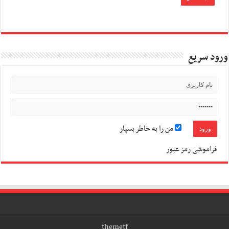
ورود سریع
من را به خاطر بسپار
فراموشی رمز عبور
themetf