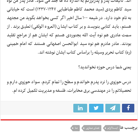
اند. تالیفات پدر و پدربزرگم به اندازه ده ها جلد می شود. مادر پدر من نوه
سید کاظم یزدی (سید محمد کاظم طباطبایی ۱۲۴۷-۱۳۳۷) است که خیابانی
به نام خود دارد. در شیعه ۱۰۰ سال اخیر اگر کسی بخواهد بگوید من مجتهد
هستم، باید کتابی بنویسد و بر کتاب ایشان (العروه الوثقی) تعلیق بزند. از
سمت مادری هم نوه آیت الله بجنوردی هستم که ایشان هم از مراجع تقلید
بودند. مادر مادرم هم نوه سید ابوالحسن اصفهانی هستند که امام خمینی
(ره) کتاب تحریر وسیله را براساس کتاب ایشان نوشته اند.
یعنی شما درس حوزه نخواندید؟
درس حوزوی را نزد پدرم خواندم و سطح را تمام کردم. سواد حوزوی دارم و
تحصیلاتم را در مهندسی برق مخابرات، فلسفه و مدیریت تکمیل کرده ام.
برچسب ها
اینستاگرام
فضای مجازی
متا