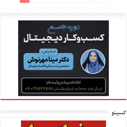
کسبینو