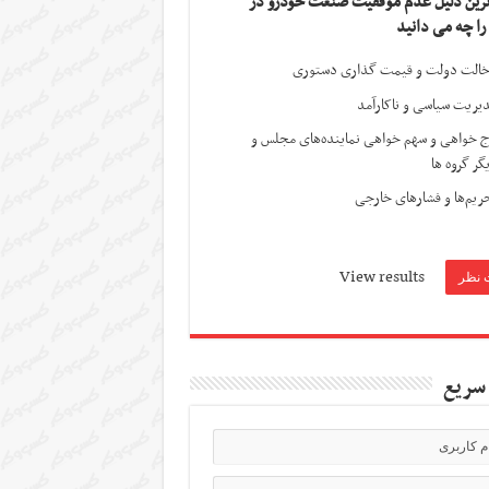
ترین دلیل عدم موفقیت صنعت خودرو در
 را چه می دانید
الت دولت و قیمت گذاری دستوری
یریت سیاسی و ناکارآمد
ج خواهی و سهم خواهی نماینده‌های مجلس و
گر گروه ها
ریم‌ها و فشارهای خارجی
View results
سریع