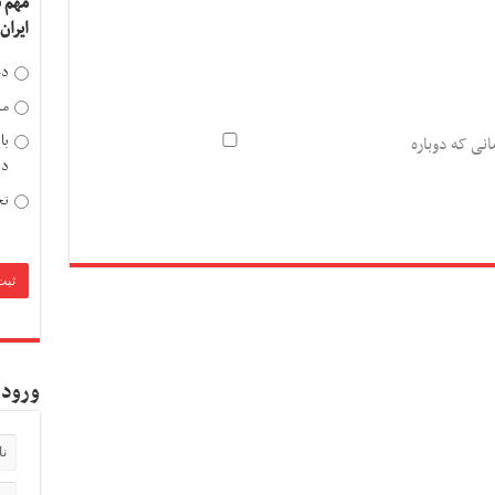
مهم 
ایران
دخ
مد
با
انی که دوباره
دی
تح
ورود 