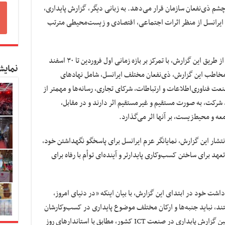
شم ذی‌نفعان سازمان قرار می‌دهد. به زبانی دیگر، گزارش پایداری،
 ایرانسل از منظر اثرات اجتماعی، اقتصادی و زیست‌محیطی مترتب
اطلاعات مورد نیاز برای ارزیابی عملکرد ایرانسل از طریق این گزارش، با تمرکز بر بازه زمانی اول فروردین تا ۳۰ اسفند
نمایش
ت. مخاطب این گزارش، ذی‌نفعان مختلف ایرانسل، شامل نهادهای
ت فناوری‌اطلاعات و ارتباطات، شرکای تجاری، رسانه‌ها و مهمتر از
د شرکت، به صورت مستقیم و غیرمستقیم اثر دارند و در مقابل،
ه و محیط‌زیست، بر آنها اثر می‌گذارد.
انتشار این گزارش، نمایانگر عزم ایرانسل برای پاسخگو نگهداشتن خود،
عهد برای ساختن کسب‌وکاری پایدارتر و آینده‌ای توأم با رفاه برای
داشت خود در ابتدای این گزارش، با بیان اینکه «در دنیای امروز،
تند، نباید جنبه‌ها و ارکان مختلف موضوع پایداری در کسب‌وکارشان
را نادیده بگیرند.»، تأکید کرده است: «انتشار اولین گزارش پایداری در صنعت ICT کشور، مطابق با استاندارهای روز