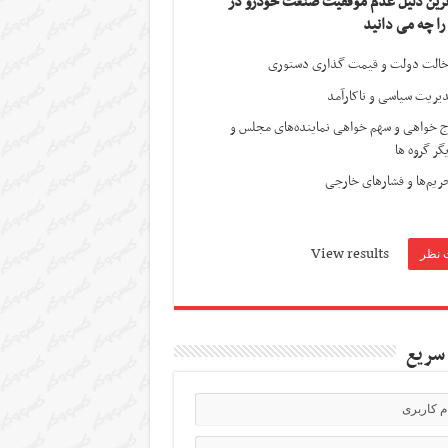
ترین دلیل عدم موفقیت صنعت خودرو در
 را چه می دانید
الت دولت و قیمت گذاری دستوری
یریت سیاسی و ناکارآمد
ج خواهی و سهم خواهی نماینده‌های مجلس و
گر گروه ها
ریم‌ها و فشارهای خارجی
View results
سریع