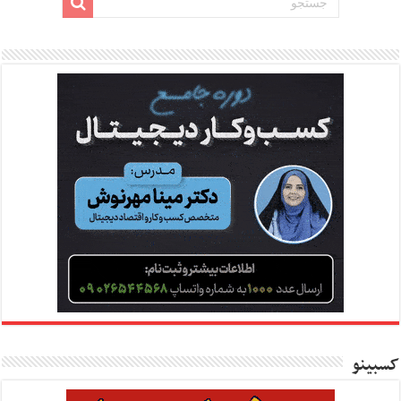
کسبینو