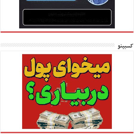
کسبینو