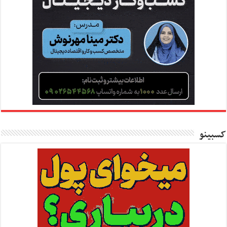
کسبینو