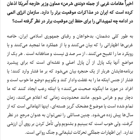
اخیراً مقامات غربی از جمله «وندی شرمن» معاون وزیر خارجه آمریکا اذعان
کرده است که ایران در مذاکرات موقعیت برتر را دارد. سازمان انرژی اتمی
در ادامه چه تمهیداتی را برای حفظ این موقعیت برتر در نظر گرفته است؟
به طور کلی دشمنان، بدخواهان و رقبای جمهوری اسلامی ایران، خاصه
غربی‌ها اظهاراتی را که بیان می‌کنند و یا از عملکرد ما تمجید می‌کنند و یا
رویکرد ما را تقبیح می‌کنند، از سر صدق نیست و منافقانه است. هر یک از
مواضع آنها یک پازل از آن پازل اصلی و نقشه‌ای است که برای پیشبرد
برنامه‌هایشان هربار از یک حنجره بیان می‌شود که بر ما فشار وارد کنند؛ یا
فشار از جنس اینکه ما را به غفلت وادار کند و بگوییم «وضع ما خوب است و
افراد در مورد ما اینگونه صحبت می‌کنند» یا اینکه رعب ایجاد کنند که ما
دچار بیم و هراس شویم. مانند محدودیت زمانی که اعلام می‌کنند، زمان
تمام شده است یا موضوع مضحک گریز هسته‌ای، اینها اتهاماتی است که از
سال‌ها پیش زده می‌شود. چنین مسائلی را نمی‌توان به عنوان مرجع در نظر
گرفت، ولی خوب است که ببینیم و بشنویم ولی تأمل کردن بر روی آن ارزشی
ندارد. این اظهارات جملگی تحرکات تبلیغاتی و جنگ روانی است.