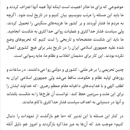
موضوعی که برای ما حائز اهمیت است اینکه اولاً همه آنها اعتراف کردند و
ما باید این مسئله را مرتب بنویسیم، بیان کنیم و در تاریخ ثبت شود. اگرچه
به مردم ما فشار آوردند و بر کشور ما هزینه‌های سنگینی را تحمیل کردند،
ولی سیاست فشار حداکثری و عملیات روانی حداکثری به شکست انجامید.
ما باید این شکست مفتضحانه و تاریخی را ثبت کنیم که تحریم‌های وضع
شده علیه جمهوری اسلامی ایران را در تاریخ بشر برای هیچ کشوری اعمال
نکرده بودند. این کار برای دشمنان انقلاب و نظام ما، مایه رسوایی است.
چنین تحریمی را بر هر ملتی، کشوری و دولتی روا می‌داشتند، در ساعات و
روزهای اولیه نظام و حکومت ساقط می‌شد ولی جمهوری اسلامی ایران به
لطف الهی و با هدایت‌های داهیانه مقام معظم رهبری -که خداوند ایشان را
برای این ملت و سرزمین حفظ کند- توانست آن طرح‌ها را به شکست بکشاند
و آنها در دستیابی به اهداف سیاست فشار حداکثری ناکام ماندند.
در کنار این مسئله با این تدبیر که «ما هم بازگشت از تعهدات را دنبال
کنیم» موجب شد که آن‌ها به میز مذاکره بازگردند و امروز هم دلیل آنکه