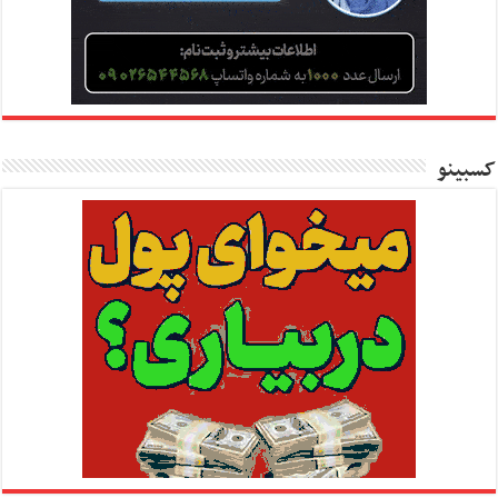
کسبینو