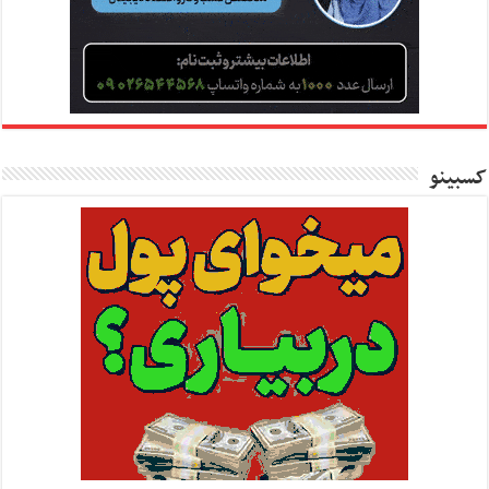
کسبینو