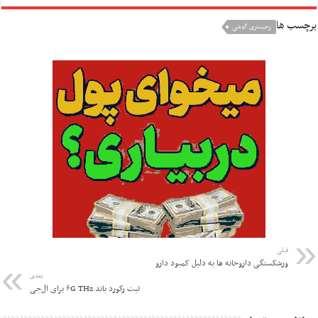
برچسب ها
رجیستری گوشی
قبلی
ورشکستگی داروخانه ها به دلیل کمبود دارو
بعدی
ثبت رکورد باند ۶G THz برای ال‌جی