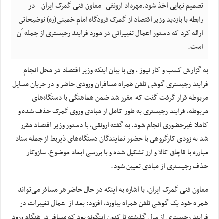
تصمیم نهایی اخذ شود.مهرداد ارونقی- معاون فنی گمرک ایران - در
رابطه با بازدید وزیر اقتصاد از گمرک فرودگاه امام خمینی(ره) توضیحاتی
ارائه کرد که دستور اعمال تغییراتی در مورد فرایند رجیستری از جمله آن
است.
به گزارش کسب و کار نیوز ، وی با بیان اینکه وزیر اقتصاد در محل انجام
فرایند رجیستری گوشی تلفن همراه مسافران ورودی حاضر و در جریان مسایل
مربوطه قرار گرفت گفت که مقرر شد ضمن هماهنگی با دستگاه‌های
مربوطه، فرایند رجیستری به طور کامل از مبادی وروی گمرک حذف شده و
کاملا غیرحضوری انجام شود. به گفته ارونقی، با دستور وزیر اقتصاد مقرر
شد به زودی کارگروهی با حضور نمایندگان دستگاه‌های ذیربط از جمله ستاد
مبارزه با قاچاق کالا و ارز تشکیل شده و با بررسی ابعاد موضوع، سازوکار
حذف رجیستری از مبادی تعیین شود.
معاون فنی گمرک ایران، با اشاره به اینکه در حال حاضر هر مسافر می‌تواند
همراه خود یک گوشی تلفن همراه بیاورد، افزود: بعد از اعمال تغییرات در
فرایند رجیستری از سال گذشته تا کنون اینگونه بود که مسافر در هنگام ورود